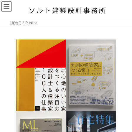
コ
ナ
ン
ビ
テ
ゲ
ン
ー
ツ
シ
HOME
Publish
へ
ョ
ス
ン
キ
に
ッ
移
プ
動