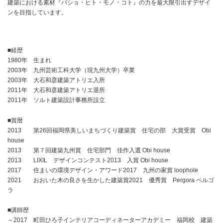
建築における素材『バショ・ヒト・モノ・コト』の力を最大限引出すデザイ
ンを目指しています。
■経歴
1980年 生まれ
2003年 九州芸術工科大学（現九州大学）卒業
2003年 大石和彦建築アトリエ入所
2011年 大石和彦建築アトリエ退所
2011年 ソルト建築設計事務所設立
■賞暦
2013 第26回福岡県美しいまちづくり建築賞 住宅の部 大賞受賞 Obi
house
2013 第７回建築九州賞 住宅部門 佳作入選 Obi house
2013 LIXIL デザインコンテスト2013 入賞 Obi house
2017 住まいの環境デザイン・アワード2017 九州の家賞 loophole
2021 おおいた木の良さを生かした建築賞2021 優秀賞 Pergora ペルゴ
ラ
■講師歴
～2017 町田ひろ子インテリアコーディネーターアカデミー 福岡校 建築