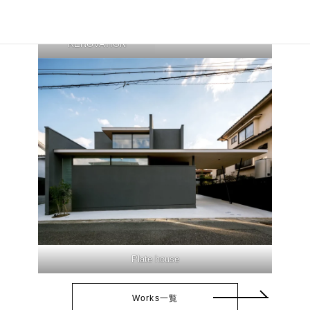
HOUSE N
段々の家
RENOVATION
Plate house
Works一覧