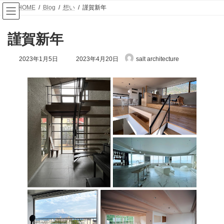
コ
ナ
HOME
Blog
想い
謹賀新年
ン
ビ
テ
ゲ
ン
ー
謹賀新年
ツ
シ
へ
ョ
最
ス
ン
2023年1月5日
2023年4月20日
salt architecture
終
キ
に
更
ッ
移
新
プ
動
日
時
: